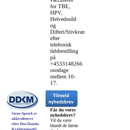
for TBE,
HPV,
Helvedesild
og
Difteri/Stivkrampe
efter
telefonisk
tidsbestilling
på
+4533148266
onsdage
mellem 10-
17.
Får du vores
Steno Apotek er
nyhedsbrev?
akkreditteret
Vil du være
efter Den Danske
blandt de første
Kvalitetsmodel.