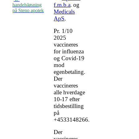
f.m.b.a
og
handelsløsning
.
på Steno apotek
Medicals
ApS
.
Pr. 1/10
2025
vaccineres
for influenza
og Covid-19
mod
egenbetaling.
Der
vaccineres
alle hverdage
10-17 efter
tidsbestilling
på
+4533148266.
Der
vaccineres