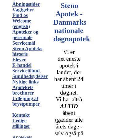
Åbningstider
Steno
Vagtgebyr
Apotek -
Find os
Welcome
Danmarks
(english)
nationale
Apoteker og
personale
døgnapotek
Servicemål
Steno Apoteks
Vi er
historie
det eneste
Elever
apotek i
E-handel
Servicetilbud
landet, der
Sundhedsydelser
har åbent 24
Nyttige links
timer i
Apotekets
døgnet.
brochurer
Udlejning af
Vi har altså
brystpumper
ALTID
åbent
Kontakt
(gælder alle
Ledige
årets dage -
stillinger
selv også på
Apotekets