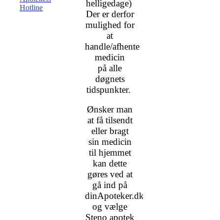
helligedage)
Hotline
Der er derfor
mulighed for
at
handle/afhente
medicin
på alle
døgnets
tidspunkter.
Ønsker man
at få tilsendt
eller bragt
sin medicin
til hjemmet
kan dette
gøres ved at
gå ind på
dinApoteker.dk
og vælge
Steno apotek